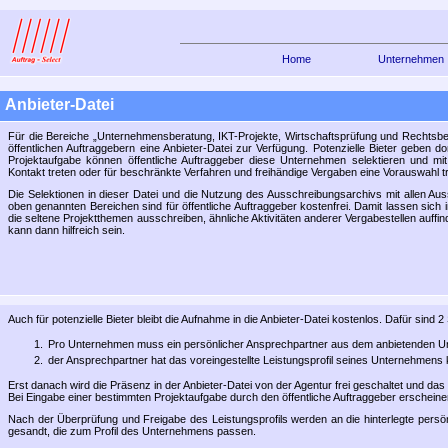
Home
Unternehmen
Ausschreibungssy
Anbieter-Datei
Anbieter-Datei
Für die Bereiche
Unternehmensberatung, IKT-Projekte, Wirtschaftsprüfung und Rechtsbe
öffentlichen Auftraggebern eine Anbieter-Datei zur Verfügung. Potenzielle Bieter geben dor
Projektaufgabe können öffentliche Auftraggeber diese Unternehmen selektieren und mit
Kontakt treten oder für beschränkte Verfahren und freihändige Vergaben eine Vorauswahl tr
Die Selektionen in dieser Datei und die Nutzung des Ausschreibungsarchivs mit allen Au
oben genannten Bereichen sind für öffentliche Auftraggeber kostenfrei. Damit lassen sic
die seltene Projektthemen ausschreiben, ähnliche Aktivitäten anderer Vergabestellen auff
kann dann hilfreich sein.
Auch für potenzielle Bieter bleibt die Aufnahme in die Anbieter-Datei kostenlos. Dafür sind 2
Pro Unternehmen muss ein persönlicher Ansprechpartner aus dem anbietenden Unt
der Ansprechpartner hat das voreingestellte Leistungsprofil seines Unternehmens ko
Erst danach wird die Präsenz in der Anbieter-Datei von der Agentur frei geschaltet und das
Bei Eingabe einer bestimmten Projektaufgabe durch den öffentliche Auftraggeber erscheinen
Nach der Überprüfung und Freigabe des Leistungsprofils werden an die hinterlegte pers
gesandt, die zum Profil des Unternehmens passen.