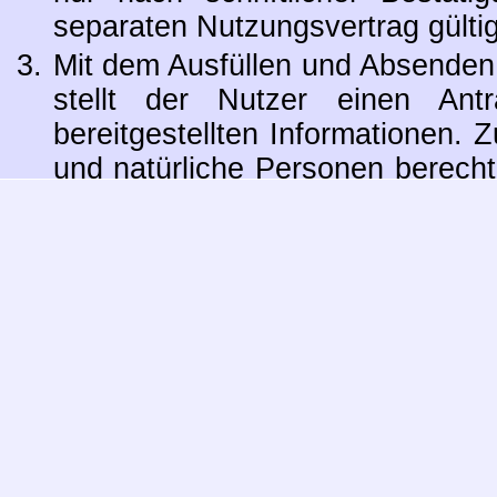
separaten Nutzungsvertrag gültig
Mit dem Ausfüllen und Absenden 
stellt der Nutzer einen An
bereitgestellten Informationen. 
und natürliche Personen berecht
selbstständigen Tätigkeit hand
öffentliche Auftraggeber anb
wahrheitsgemäßen Angaben und
maßebliche Änderungen seiner 
sich die Prüfung dieser Beding
von Gründen, insbesondere 
Anmeldung und Missbrauch 
Bereitstellung von Informat
Abschluss eines Nutzungsvertrag